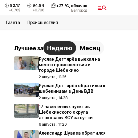
82.17
94.84
+
27
°С,
облачно
+0.76
$
+0.78
€
Белгород
Газета
Происшествия
Неделю
Месяц
Лучшее за
Руслан Дегтярёв выехал на
место происшествия в
городе Шебекино
2 августа , 11:25
Руслан Дегтярёв обратился к
шебекинцам в День ВДВ
2 августа , 14:28
17 населённых пунктов
Шебекинского округа
атакованы ВСУ за сутки
6 августа , 11:20
Александр Шуваев обратился