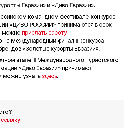
урорты Евразии» и «Диво Евразии».
российском командном фестивале-конкурсе
аций «ДИВО РОССИИ» принимаются в срок
ты можно
прислать работу
р на Международный финал II конкурса
брендов «Золотые курорты Евразии».
очном этапе III Международного туристского
нимации «Диво Евразии» принимают
ти можно узнать
здесь
.
сте?
ссылку