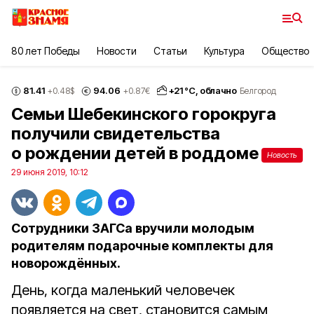
80 лет Победы
Новости
Статьи
Культура
Общество
81.41
94.06
+
21
°С,
облачно
+0.48
$
+0.87
€
Белгород
Семьи Шебекинского горокруга
получили свидетельства
о рождении детей в роддоме
Новость
29 июня 2019, 10:12
Сотрудники ЗАГСа вручили молодым
родителям подарочные комплекты для
новорождённых.
День, когда маленький человечек
появляется на свет, становится самым