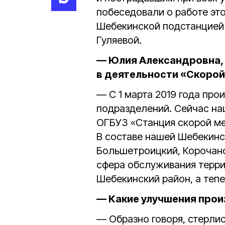
побеседовали о работе э
Шебекинской подстанцией
Гуляевой.
— Юлия Александровна, 
в деятельности «Скоро
— С 1 марта 2019 года пр
подразделений. Сейчас н
ОГБУЗ «Станция скорой м
В составе нашей Шебекинс
Большетроицкий, Корочанс
сфера обслуживания терри
Шебекинский район, а теп
— Какие улучшения произ
— Образно говоря, стерлис