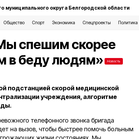
о муниципального округа Белгородской области
Общество
Спорт
Экономика
Спецпроекты
Политика
«Мы спешим скорее
м в беду людям»
Новость
й подстанцией скорой медицинской
нтрализации учреждения, алгоритме
ады.
ревожного телефонного звонка бригада
дет на вызов, чтобы быстрее помочь больным
угрожающих жизни состояниях. Мы