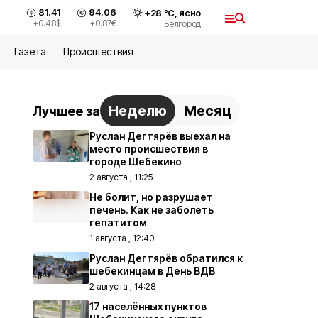
81.41
94.06
+
28
°С,
ясно
+0.48
$
+0.87
€
Белгород
Газета
Происшествия
Неделю
Месяц
Лучшее за
Руслан Дегтярёв выехал на
место происшествия в
городе Шебекино
2 августа , 11:25
Не болит, но разрушает
печень. Как не заболеть
гепатитом
1 августа , 12:40
Руслан Дегтярёв обратился к
шебекинцам в День ВДВ
2 августа , 14:28
17 населённых пунктов