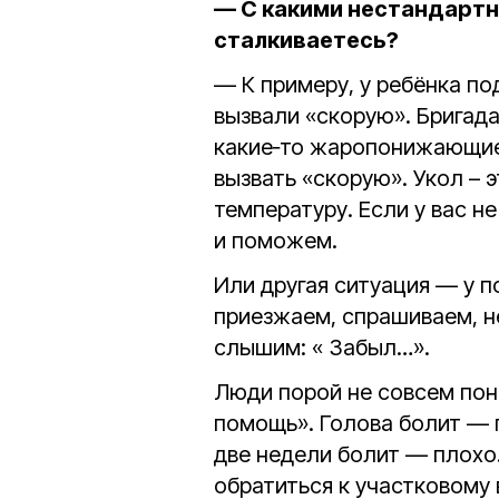
— С какими нестандартн
сталкиваетесь?
— К примеру, у ребёнка п
вызвали «скорую». Бригад
какие‑то жаропонижающие
вызвать «скорую». Укол – 
температуру. Если у вас н
и поможем.
Или другая ситуация — у 
приезжаем, спрашиваем, не
слышим: « Забыл…».
Люди порой не совсем пон
помощь». Голова болит — 
две недели болит — плохо.
обратиться к участковому 