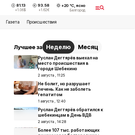
81.13
93.58
+
20
°С,
ясно
+1.06
$
+1.62
€
Белгород
Газета
Происшествия
Неделю
Месяц
Лучшее за
Руслан Дегтярёв выехал на
место происшествия в
городе Шебекино
2 августа , 11:25
Не болит, но разрушает
печень. Как не заболеть
гепатитом
1 августа , 12:40
Руслан Дегтярёв обратился к
шебекинцам в День ВДВ
2 августа , 14:28
Более 107 тыс. работающих