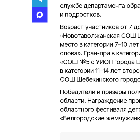
службе департамента образ
и подростков.
Возраст участников от 7 д
«Новотаволжанская СОШ Ше
место в категории 7–10 ле
слова». Гран-при в категор
«СОШ №5 с УИОП города Ш
в категории 11–14 лет вто
ООШ Шебекинского городс
Победители и призёры пол
области. Награждение про
областного фестиваля дет
«Белгородские жемчужинки