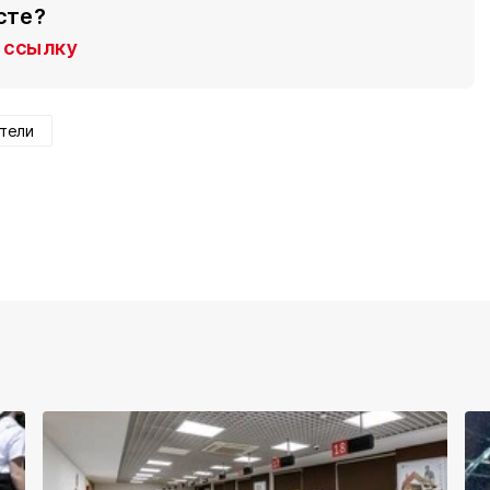
сте?
ссылку
тели