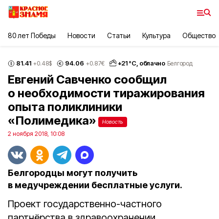
80 лет Победы
Новости
Статьи
Культура
Общество
81.41
94.06
+
21
°С,
облачно
+0.48
$
+0.87
€
Белгород
Евгений Савченко сообщил
о необходимости тиражирования
опыта поликлиники
«Полимедика»
Новость
2 ноября 2018, 10:08
Белгородцы могут получить
в медучреждении бесплатные услуги.
Проект государственно-частного
партнёрства в здравоохранении