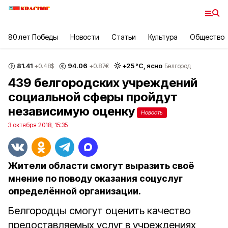
80 лет Победы
Новости
Статьи
Культура
Общество
81.41
94.06
+
25
°С,
ясно
+0.48
$
+0.87
€
Белгород
439 белгородских учреждений
социальной сферы пройдут
независимую оценку
Новость
3 октября 2018, 15:35
Жители области смогут выразить своё
мнение по поводу оказания соцуслуг
определённой организации.
Белгородцы смогут оценить качество
предоставляемых услуг в учреждениях