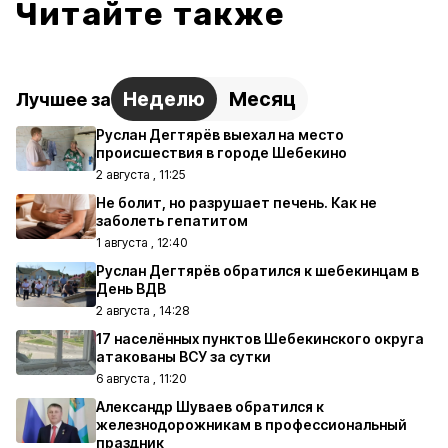
Читайте также
Неделю
Месяц
Лучшее за
Руслан Дегтярёв выехал на место
происшествия в городе Шебекино
2 августа , 11:25
Не болит, но разрушает печень. Как не
заболеть гепатитом
1 августа , 12:40
Руслан Дегтярёв обратился к шебекинцам в
День ВДВ
2 августа , 14:28
17 населённых пунктов Шебекинского округа
атакованы ВСУ за сутки
6 августа , 11:20
Александр Шуваев обратился к
железнодорожникам в профессиональный
праздник