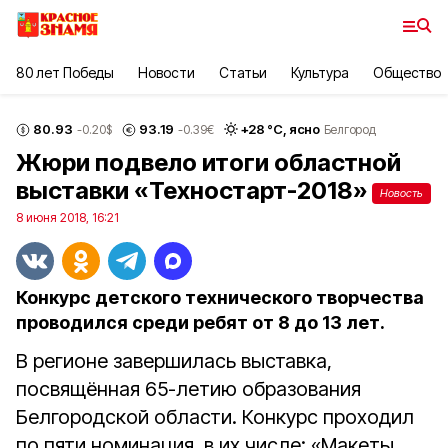
80 лет Победы
Новости
Статьи
Культура
Общество
80.93
93.19
+
28
°С,
ясно
-0.20
$
-0.39
€
Белгород
Жюри подвело итоги областной
выставки «Техностарт-2018»
Новость
8 июня 2018, 16:21
Конкурс детского технического творчества
проводился среди ребят от 8 до 13 лет.
В регионе завершилась выставка,
посвящённая 65-летию образования
Белгородской области. Конкурс проходил
по пяти номинация, в их числе: «Макеты