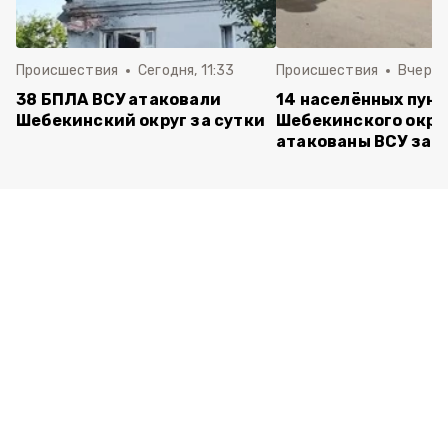
Происшествия
Сегодня, 11:33
Происшествия
Вчера, 
38 БПЛА ВСУ атаковали
14 населённых пун
Шебекинский округ за сутки
Шебекинского окру
атакованы ВСУ за с