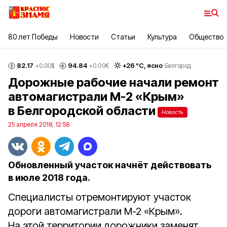
80 лет Победы
Новости
Статьи
Культура
Общество
82.17
94.84
+
26
°С,
ясно
+0.00
$
+0.00
€
Белгород
Дорожные рабочие начали ремонт
автомагистрали М-2 «Крым»
в Белгородской области
Новость
25 апреля 2018, 12:58
Обновленный участок начнёт действовать
в июле 2018 года.
Специалисты отремонтируют участок
дороги автомагистрали М-2 «Крым».
На этой территории дорожники заменят