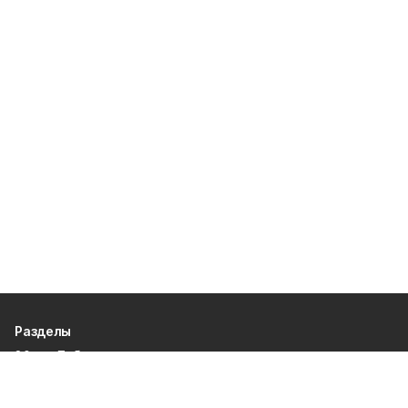
Разделы
80 лет Победы
Новости
Статьи