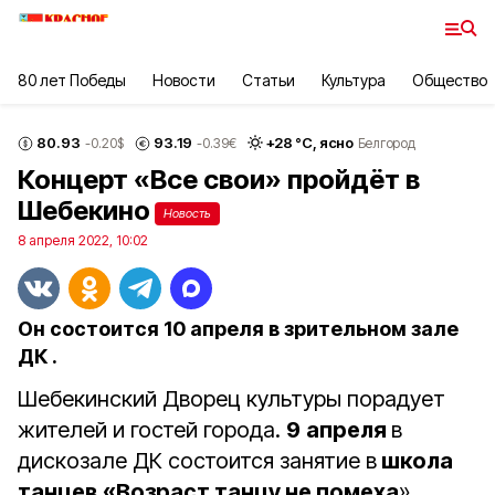
80 лет Победы
Новости
Статьи
Культура
Общество
80.93
93.19
+
28
°С,
ясно
-0.20
$
-0.39
€
Белгород
Концерт «Все свои» пройдёт в
Шебекино
Новость
8 апреля 2022, 10:02
Он состоится 10 апреля в зрительном зале
ДК .
Шебекинский Дворец культуры порадует
жителей и гостей города.
9
апреля
в
дискозале ДК состоится занятие в
школа
танцев «Возраст танцу не помеха
»,