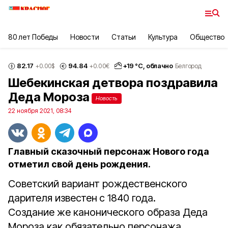
80 лет Победы
Новости
Статьи
Культура
Общество
82.17
94.84
+
19
°С,
облачно
+0.00
$
+0.00
€
Белгород
Шебекинская детвора поздравила
Деда Мороза
Новость
22 ноября 2021, 08:34
Главный сказочный персонаж Нового года
отметил свой день рождения.
Советский вариант рождественского
дарителя известен
с 1840 года.
Создание же канонического образа Деда
Мороза как обязательно персонажа