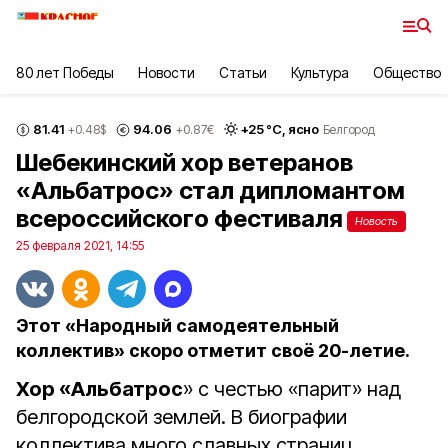
80 лет Победы
Новости
Статьи
Культура
Общество
81.41
94.06
+
25
°С,
ясно
+0.48
$
+0.87
€
Белгород
Шебекинский хор ветеранов
«Альбатрос» стал дипломантом
всероссийского фестиваля
Новость
25 февраля 2021, 14:55
Этот «Народный самодеятельный
коллектив» скоро отметит своё 20-летие.
Хор «Альбатрос
» с честью «парит» над
белгородской землей. В биографии
коллектива много славных страниц.