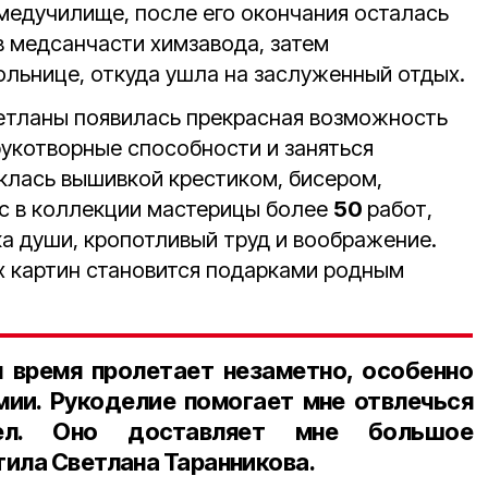
медучилище, после его окончания осталась
в медсанчасти химзавода, затем
ольнице, откуда ушла на заслуженный отдых.
етланы появилась прекрасная возможность
рукотворные способности и заняться
лась вышивкой крестиком, бисером,
с в коллекции мастерицы более
50
работ,
а души, кропотливый труд и воображение.
х картин становится подарками родным
 время пролетает незаметно, особенно
мии. Рукоделие помогает мне отвлечься
ел. Оно доставляет мне большое
ила Светлана Таранникова.