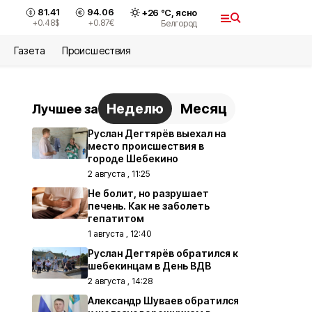
81.41
94.06
+
26
°С,
ясно
+0.48
$
+0.87
€
Белгород
Газета
Происшествия
Неделю
Месяц
Лучшее за
Руслан Дегтярёв выехал на
место происшествия в
городе Шебекино
2 августа , 11:25
Не болит, но разрушает
печень. Как не заболеть
гепатитом
1 августа , 12:40
Руслан Дегтярёв обратился к
шебекинцам в День ВДВ
2 августа , 14:28
Александр Шуваев обратился