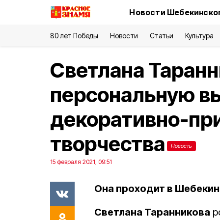
Новости Шебекинског
80 лет Победы
Новости
Статьи
Культура
Светлана Таранн
персональную в
декоративно-пр
творчества
Новость
15 февраля 2021, 09:51
Она проходит в Шебекин
Светлана Таранникова
р