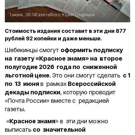
1 июня , 08:14
Газета
Фото:
Юрий Трофимов
Стоимость издания составит в эти дни 877
рублей 92 копейки и даже меньше.
Шебекинцы смогут
оформить подписку
на газету «Красное знамя» на второе
полугодие 2026 года по сниженной
льготной цене.
Это они смогут сделать
с 1
по 13 июня
в рамках
Всероссийской
декады подписки
, которую проводит
«Почта России» вместе с редакцией
газеты.
«
Красное знамя
» в эти дни можно
выписать
со значительной