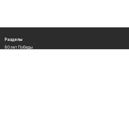
Разделы
80 лет Победы
Новости
Статьи
Культура
Общество
Спорт
Экономика
Спецпроекты
Политика
Газета
Происшествия