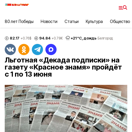
80 лет Победы
Новости
Статьи
Культура
Общество
82.17
94.84
+
21
°С,
дождь
+0.76
$
+0.78
€
Белгород
Льготная «Декада подписки» на
газету «Красное знамя» пройдёт
с 1 по 13 июня