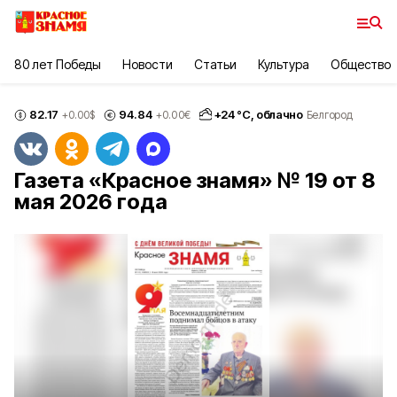
80 лет Победы
Новости
Статьи
Культура
Общество
82.17
94.84
+
24
°С,
облачно
+0.00
$
+0.00
€
Белгород
Газета «Красное знамя» № 19 от 8
мая 2026 года