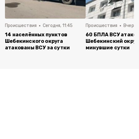
Происшествия
Сегодня, 11:45
Происшествия
Вчера, 
14 населённых пунктов
60 БПЛА ВСУ атако
Шебекинского округа
Шебекинский округ
атакованы ВСУ за сутки
минувшие сутки