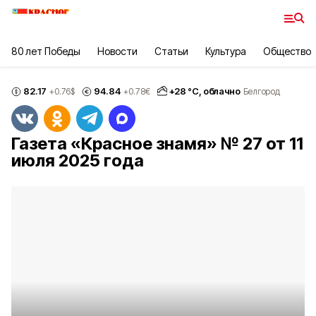
80 лет Победы
Новости
Статьи
Культура
Общество
82.17
94.84
+
28
°С,
облачно
+0.76
$
+0.78
€
Белгород
Газета «Красное знамя» № 27 от 11
июля 2025 года