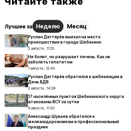
Читайте также
Неделю
Месяц
Лучшее за
Руслан Дегтярёв выехал на место
происшествия в городе Шебекино
2 августа , 11:25
Не болит, но разрушает печень. Как не
заболеть гепатитом
1 августа , 12:40
Руслан Дегтярёв обратился к шебекинцам в
День ВДВ
2 августа , 14:28
17 населённых пунктов Шебекинского округа
атакованы ВСУ за сутки
6 августа , 11:20
Александр Шуваев обратился к
железнодорожникам в профессиональный
праздник