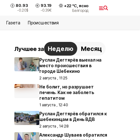
80.93
93.19
+
22
°С,
ясно
-0.20
$
-0.39
€
Белгород
Газета
Происшествия
Неделю
Месяц
Лучшее за
Руслан Дегтярёв выехал на
место происшествия в
городе Шебекино
2 августа , 11:25
Не болит, но разрушает
печень. Как не заболеть
гепатитом
1 августа , 12:40
Руслан Дегтярёв обратился к
шебекинцам в День ВДВ
2 августа , 14:28
Александр Шуваев обратился