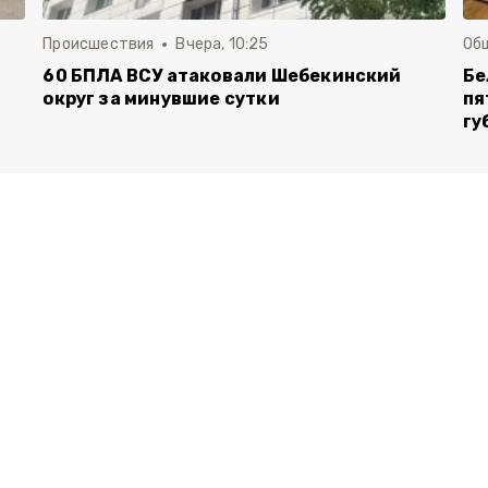
Происшествия
Вчера, 10:25
Об
60 БПЛА ВСУ атаковали Шебекинский
Бе
округ за минувшие сутки
пя
гу