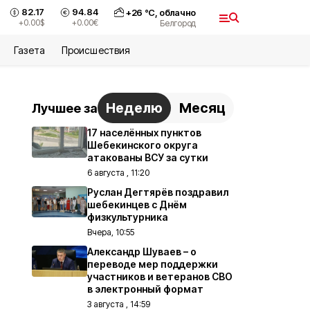
82.17
94.84
+
26
°С,
облачно
+0.00
$
+0.00
€
Белгород
Газета
Происшествия
Неделю
Месяц
Лучшее за
17 населённых пунктов
Шебекинского округа
атакованы ВСУ за сутки
6 августа , 11:20
Руслан Дегтярёв поздравил
шебекинцев с Днём
физкультурника
Вчера, 10:55
Александр Шуваев – о
переводе мер поддержки
участников и ветеранов СВО
в электронный формат
3 августа , 14:59