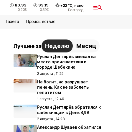
80.93
93.19
+
22
°С,
ясно
-0.20
$
-0.39
€
Белгород
Газета
Происшествия
Неделю
Месяц
Лучшее за
Руслан Дегтярёв выехал на
место происшествия в
городе Шебекино
2 августа , 11:25
Не болит, но разрушает
печень. Как не заболеть
гепатитом
1 августа , 12:40
Руслан Дегтярёв обратился к
шебекинцам в День ВДВ
2 августа , 14:28
Александр Шуваев обратился