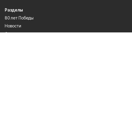
Разделы
80 лет Победы
Новости
Статьи
Культура
Общество
Спорт
Экономика
Спецпроекты
Политика
Газета
Происшествия
Официальные документы
О проекте
Об издании