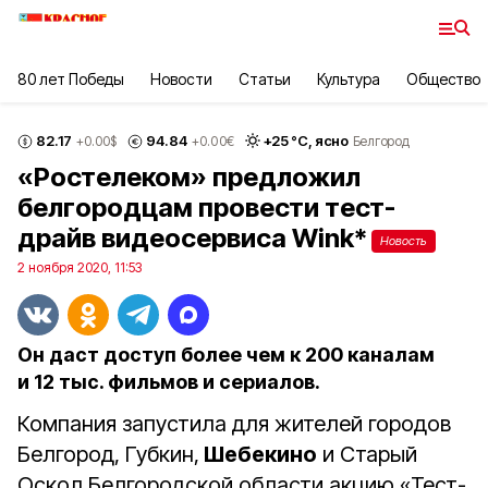
80 лет Победы
Новости
Статьи
Культура
Общество
82.17
94.84
+
25
°С,
ясно
+0.00
$
+0.00
€
Белгород
«Ростелеком» предложил
белгородцам провести тест-
драйв видеосервиса Wink*
Новость
2 ноября 2020, 11:53
Он даст доступ более чем к 200 каналам
и 12 тыс. фильмов и сериалов.
Компания запустила для жителей городов
Белгород, Губкин,
Шебекино
и Старый
Оскол Белгородской области акцию «Тест-