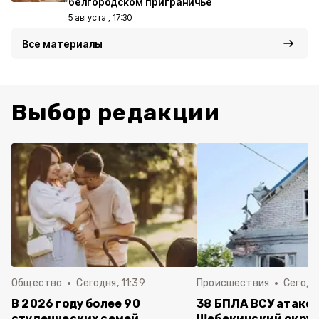
белгородском приграничье
5 августа , 17:30
Все материалы
Выбор редакции
Общество
Сегодня, 11:39
Происшествия
Сегодня
В 2026 году более 90
38 БПЛА ВСУ атако
студенческих семей
Шебекинский округ