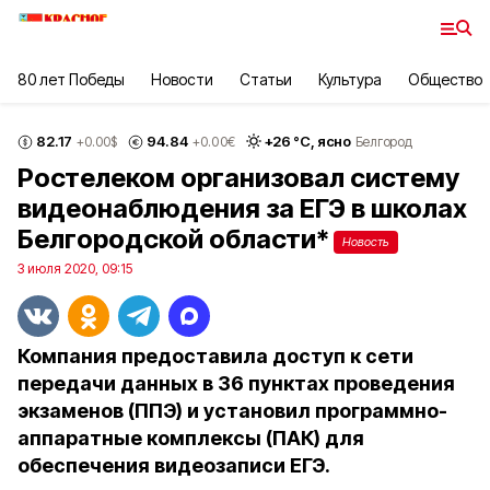
80 лет Победы
Новости
Статьи
Культура
Общество
82.17
94.84
+
26
°С,
ясно
+0.00
$
+0.00
€
Белгород
Ростелеком организовал систему
видеонаблюдения за ЕГЭ в школах
Белгородской области*
Новость
3 июля 2020, 09:15
Компания предоставила доступ к сети
передачи данных в 36 пунктах проведения
экзаменов (ППЭ) и установил программно-
аппаратные комплексы (ПАК) для
обеспечения видеозаписи ЕГЭ.