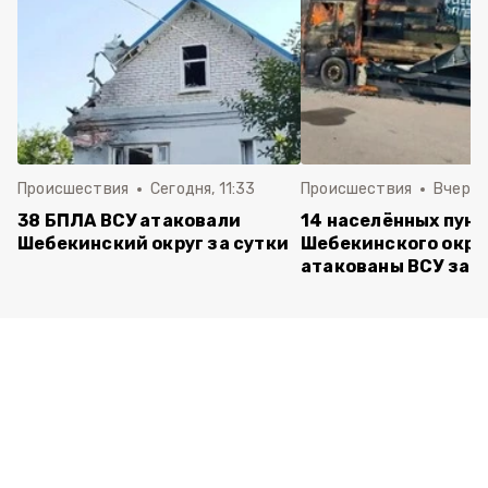
Происшествия
Сегодня, 11:33
Происшествия
Вчера, 
38 БПЛА ВСУ атаковали
14 населённых пун
Шебекинский округ за сутки
Шебекинского окру
атакованы ВСУ за с