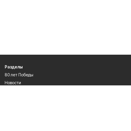
Разделы
80 лет Победы
Новости
Статьи
Культура
Общество
Спорт
Экономика
Спецпроекты