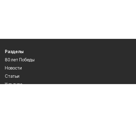
Разделы
80 лет Победы
Новости
Статьи
Культура
Общество
Спорт
Экономика
Спецпроекты
Политика
Газета