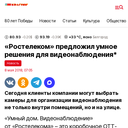
80 лет Победы
Новости
Статьи
Культура
Общество
80.93
93.19
+
33
°С,
ясно
-0.20
$
-0.39
€
Белгород
«Ростелеком» предложил умное
решения для видеонаблюдения*
Новость
8 мая 2018, 07:05
Сегодня клиенты компании могут выбрать
камеры для организации видеонаблюдения
не только внутри помещений, но и на улице.
«Умный дом. Видеонаблюдение»
от «Ростелекома» – это коробочное ОТТ-