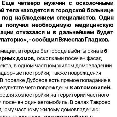
. Еще четверо мужчин с осколочными
ей тела находятся в городской больнице
под наблюдением специалистов. Один
а получил необходимую медицинскую
зации отказался и в дальнейшем будет
латорно», - сообщил Вячеслав Гладков.
мации, в городе Белгороде выбиты окна в
6
ирных домов,
осколками посечен фасад
ъекта, в одном частном жилом домовладении
адворные постройки, также повреждения
 В поселке Дубовое есть прямое попадание в
результате чего повреждены
8 автомобилей.
ровля хозпостройки на территории частного
 посечен один автомобиль. В селах Таврово
одному частному жилому домовладению:
епное повреждены
два автомобиля,
в