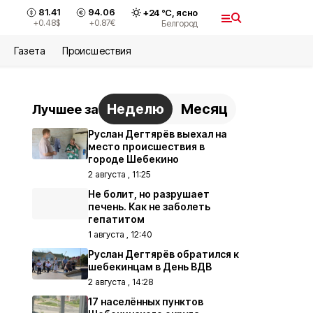
81.41
94.06
+
24
°С,
ясно
+0.48
$
+0.87
€
Белгород
Газета
Происшествия
Неделю
Месяц
Лучшее за
Руслан Дегтярёв выехал на
место происшествия в
городе Шебекино
2 августа , 11:25
Не болит, но разрушает
печень. Как не заболеть
гепатитом
1 августа , 12:40
Руслан Дегтярёв обратился к
шебекинцам в День ВДВ
2 августа , 14:28
17 населённых пунктов