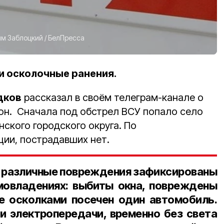
им Заблоцкий
/
БелПресса
и осколочные ранения.
дков
рассказал в своём телеграм-канале о
ион. Сначала под обстрел ВСУ попало село
ского городского округа. По
ии, пострадавших нет.
а различные повреждения зафиксированы
мовладениях: выбиты окна, повреждены
е осколками посечен один автомобиль.
и электропередачи, временно без света