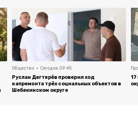
Общество
Сегодня, 09:45
Пр
Руслан Дегтярёв проверил ход
17
капремонта трёх социальных объектов в
ок
а
Шебекинском округе