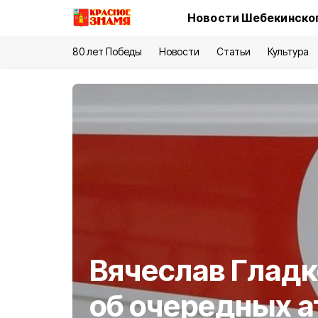
Новости Шебекинског
80 лет Победы
Новости
Статьи
Культура
Вячеслав Глад
об очередных а