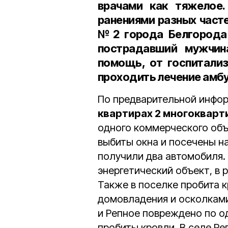
врачами как тяжелое
ранениями разных част
№2 города Белгорода 
пострадавший мужчин
помощь, от госпитали
проходить лечение амбу
По предварительной инфор
квартирах 2 многокварт
одного коммерческого об
выбиты окна и посечены н
получили два автомобиля.
энергетический объект, в 
Также в поселке пробита к
домовладения и осколками
и Репное повреждено по 
пробиты кровли. В селе Р