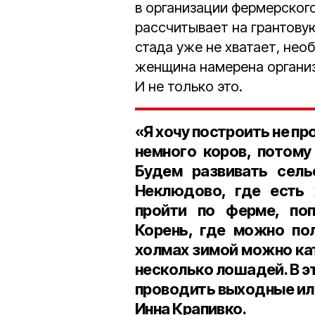
в организации фермерского
рассчитывает на грантову
стада уже не хватает, не
женщина намерена организ
И не только это.
«Я хочу построить не пр
немного коров, потому
Будем развивать сель
Неклюдово, где есть 
пройти по ферме, поп
Корень, где можно по
холмах зимой можно кат
несколько лошадей. В э
проводить выходные ил
Инна Крапивко.