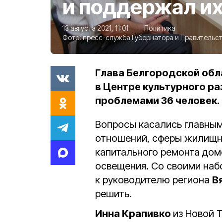
и поддержал и
13 августа 2021, 11:01
Политика
Фото:
пресс-служба Губернатора и Правительст
Глава Белгородской обл
в Центре культурного ра
проблемами 36 человек.
Вопросы касались главны
отношений, сферы жилищн
капитального ремонта домо
освещения. Со своими на
к руководителю региона
В
решить.
Инна Крапивко
из Новой 