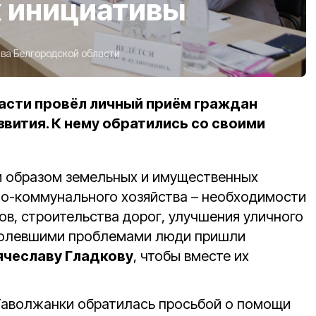
х инициативы
ва Белгородской области
асти провёл личный приём граждан
звития. К нему обратились со своими
м образом земельных и имущественных
о-коммунального хозяйства – необходимости
в, строительства дорог, улучшения уличного
болевшими проблемами люди пришли
ячеславу Гладкову
, чтобы вместе их
Таволжанки обратилась просьбой о помощи