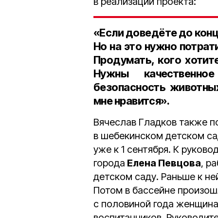
в реализации проекта:
«Если доведёте до конц
Но на это нужно потрати
Продумать, кого хотите
Нужны качественное
безопасность животных
мне нравится».
Вячеслав Гладков также п
в шебекинском детском са
уже к 1 сентября. К руков
города
Елена Певцова
, р
детском саду. Раньше к не
Потом в бассейне произош
с половиной года женщина
воспитанников. Руководит