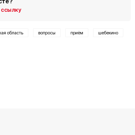
сте?
ссылку
кая область
вопросы
приём
шебекино