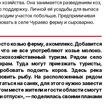
 хозяйства. Она занимается разведением коз,
ю поддержку. Личной её усадьбы для выпаса
обходим участок побольше. Предприимчивая
овать в селе Чураево ферму и сыроварню.
осто козью ферму, а комплекс. Добавится
 что не все употребляют козье молоко.
скохозяйственный туризм. Рядом село
храм. Туда могут приезжать туристы,
робовать подоить коров. Здесь река
ловить рыбу. На расположенных рядом
аться на санях, для этого нужно завести
том месте жители и гости области смогут
и отпуск», — поделилась своими планами