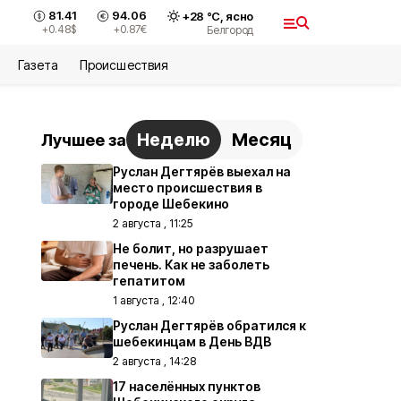
81.41
94.06
+
28
°С,
ясно
+0.48
$
+0.87
€
Белгород
Газета
Происшествия
Неделю
Месяц
Лучшее за
Руслан Дегтярёв выехал на
место происшествия в
городе Шебекино
2 августа , 11:25
Не болит, но разрушает
печень. Как не заболеть
гепатитом
1 августа , 12:40
Руслан Дегтярёв обратился к
шебекинцам в День ВДВ
2 августа , 14:28
17 населённых пунктов