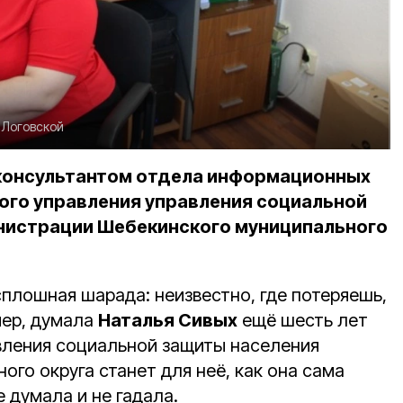
 Логовской
консультантом отдела информационных
ого управления управления социальной
нистрации Шебекинского муниципального
плошная шарада: неизвестно, где потеряешь,
мер, думала
Наталья Сивых
ещё шесть лет
авления социальной защиты населения
го округа станет для неё, как она сама
е думала и не гадала.