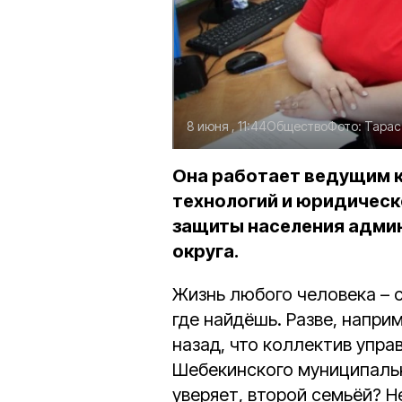
8 июня , 11:44
Общество
Фото:
Тарас
Она работает ведущим 
технологий и юридическ
защиты населения адми
округа.
Жизнь любого человека – с
где найдёшь. Разве, напри
назад, что коллектив упр
Шебекинского муниципально
уверяет, второй семьёй? Н