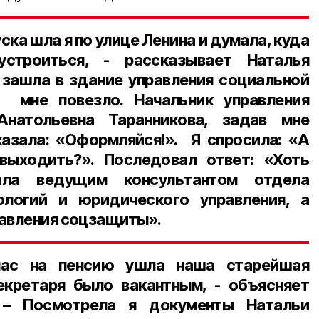
ка шла я по улице Ленина и думала, куда
строиться, - рассказывает Наталья
у зашла в здание управления социальной
 мне повезло. Начальник управления
натольевна Таранникова, задав мне
казала: «Оформляйся!». Я спросила: «А
выходить?». Последовал ответ: «Хоть
ала ведущим консультантом отдела
логий и юридического управления, а
равления соцзащиты».
нас на пенсию ушла наша старейшая
екретаря было вакантным, - объясняет
. – Посмотрела я документы Натальи