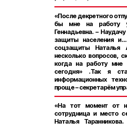
«После декретного отпус
бы мне на работу у
Геннадьевна. – Наудач
защиты населения и…
соцзащиты Наталья А
несколько вопросов, с
когда на работу мне 
сегодня» .Так я ст
информационных техно
проще – секретарём уп
«На тот момент от 
сотрудница и место с
Наталья Таранникова