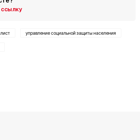
сте?
ссылку
алист
управление социальной защиты населения