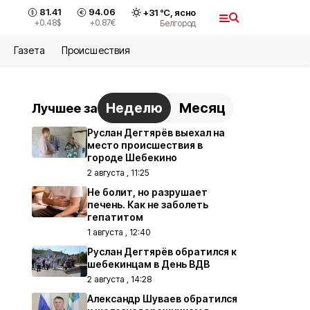
81.41
94.06
+
31
°С,
ясно
+0.48
$
+0.87
€
Белгород
Газета
Происшествия
Неделю
Месяц
Лучшее за
Руслан Дегтярёв выехал на
место происшествия в
городе Шебекино
2 августа , 11:25
Не болит, но разрушает
печень. Как не заболеть
гепатитом
1 августа , 12:40
Руслан Дегтярёв обратился к
шебекинцам в День ВДВ
2 августа , 14:28
Александр Шуваев обратился