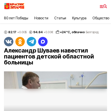
80 лет Победы
Новости
Статьи
Культура
Общество
82.17
94.84
+
24
°С,
облачно
+0.00
$
+0.00
€
Белгород
Александр Шуваев навестил
пациентов детской областной
больницы