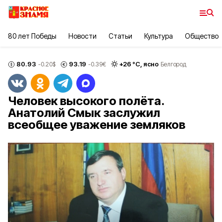
80 лет Победы
Новости
Статьи
Культура
Общество
80.93
93.19
+
26
°С,
ясно
-0.20
$
-0.39
€
Белгород
Человек высокого полёта.
Анатолий Смык заслужил
всеобщее уважение земляков