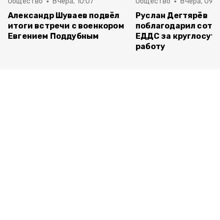
Общество
Вчера, 10:07
Общество
Вчера, 09:
Александр Шуваев подвёл
Руслан Дегтярёв
итоги встречи с военкором
поблагодарил сотр
Евгением Поддубным
ЕДДС за круглосут
работу