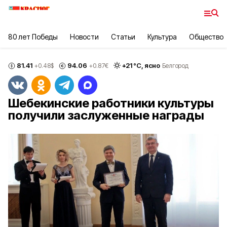
80 лет Победы
Новости
Статьи
Культура
Общество
81.41
94.06
+
21
°С,
ясно
+0.48
$
+0.87
€
Белгород
Шебекинские работники культуры
получили заслуженные награды