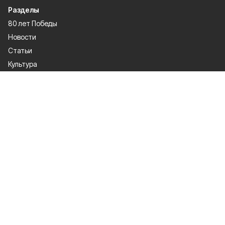
Разделы
80 лет Победы
Новости
Статьи
Культура
Общество
Спорт
Экономика
Спецпроекты
Политика
Газета
Происшествия
Официальные документы
О проекте
Об издании