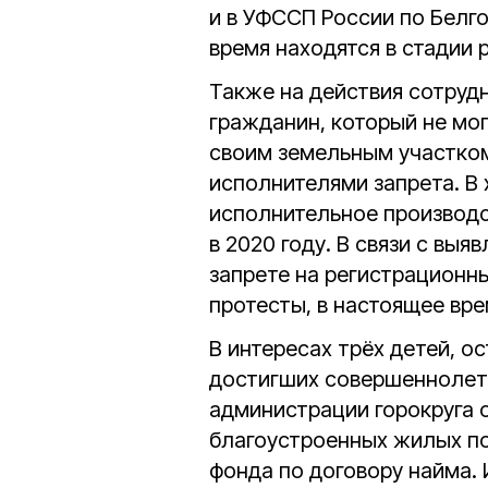
и в УФССП России по Белг
время находятся в стадии 
Также на действия сотру
гражданин, который не мо
своим земельным участком
исполнителями запрета. В 
исполнительное производс
в 2020 году. В связи с вы
запрете на регистрационн
протесты, в настоящее вр
В интересах трёх детей, о
достигших совершеннолети
администрации горокруга 
благоустроенных жилых п
фонда по договору найма.