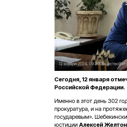
12 января 2024, 09:36
Общество
Фот
Сегодня, 12 января отм
Российской Федерации.
Именно в этот день 302 г
прокуратура, и на протяже
государевым». Шебекински
юстиции
Алексей Желто