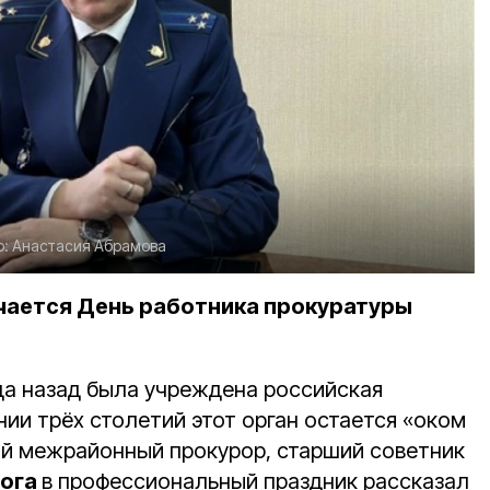
о:
Анастасия Абрамова
ечается День работника прокуратуры
ода назад была учреждена российская
нии трёх столетий этот орган остается «оком
й межрайонный прокурор, старший советник
нога
в профессиональный праздник рассказал