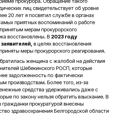
риёме прокурора. Обращение такого
дических лиц свидетельствует об уровне
лее 20 лет я посвятил службе в органах
 самых приятных воспоминаний о работе
о принятым мерам прокурорского
ека восстановлены. В
2023 году
 заявителей,
в целях восстановления
приняты меры прокурорского реагирования.
 обратилась женщина с жалобой на действия
нителей Шебекинского РОСП, которые
нее задолженность по фактически
м производствам. Более того, из-за
денежные средства удерживались даже с
орые по закону нельзя обратить взыскание. В
в гражданки прокуратурой внесены
ство здравоохранения Белгородской области