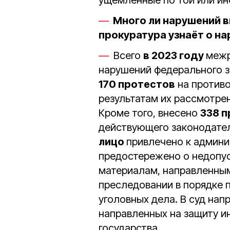
ущемленные по той или ин
Много ли нарушений 
прокуратура узнаёт о н
Всего
в 2023 году
межр
нарушений федерального з
170 протестов
на противо
результатам их рассмотре
Кроме того, внесено
338 
действующего законодате
лицо
привлечено к админи
предостережено о недопус
материалам, направленным
преследовании в порядке п.
уголовных дела. В суд на
направленных на защиту и
государства.