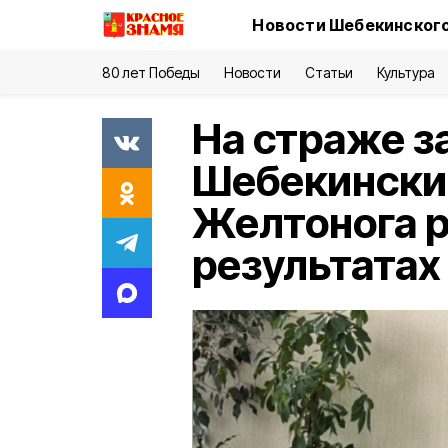
Новости Шебекинского
80 лет Победы
Новости
Статьи
Культура
На страже з
Шебекински
Желтонога р
результатах