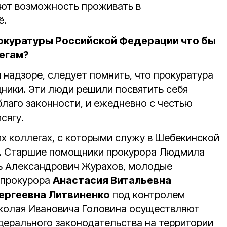
еют возможность проживать в
ё.
рокуратуры Российской Федерации что бы
егам?
 надзоре, следует помнить, что прокуратура
удники. Эти люди решили посвятить себя
благо законности, и ежедневно с честью
сягу.
их коллегах, с которыми служу в Шебекинской
. Старшие помощники прокурора Людмила
ь Александрович Журахов, молодые
 прокурора
Анастасия Витальевна
ергеевна Литвиненко
под контролем
колая Ивановича Головина осуществляют
дерального законодательства на территории