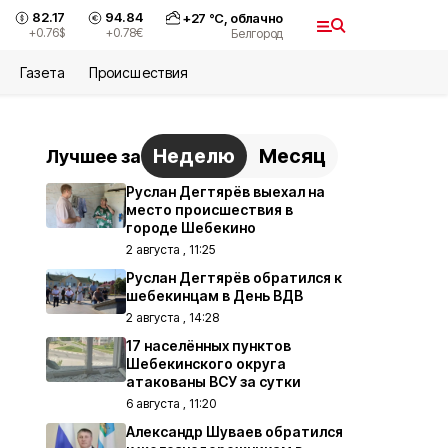
82.17
94.84
+
27
°С,
облачно
+0.76
$
+0.78
€
Белгород
Газета
Происшествия
Неделю
Месяц
Лучшее за
Руслан Дегтярёв выехал на
место происшествия в
городе Шебекино
2 августа , 11:25
Руслан Дегтярёв обратился к
шебекинцам в День ВДВ
2 августа , 14:28
17 населённых пунктов
Шебекинского округа
атакованы ВСУ за сутки
6 августа , 11:20
Александр Шуваев обратился