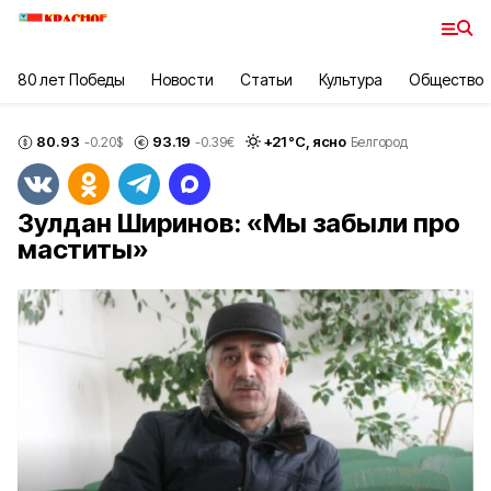
80 лет Победы
Новости
Статьи
Культура
Общество
80.93
93.19
+
21
°С,
ясно
-0.20
$
-0.39
€
Белгород
Зулдан Ширинов: «Мы забыли про
маститы»