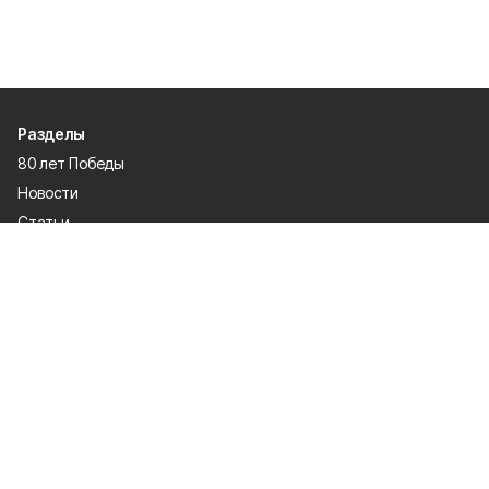
Разделы
80 лет Победы
Новости
Статьи
Культура
Общество
Спорт
Экономика
Спецпроекты
Политика
Газета
Происшествия
Официальные документы