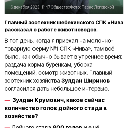
16 декабря 2023, 11:47
Общество
Фото:
Тарас Логовской
Главный зоотехник шебекинского СПК «Нива
рассказал о работе животноводов.
В тот день, когда я приехал на молочно-
товарную ферму №1 СПК «Нива», там всё
было, как обычно бывает в утреннее время:
раздача корма бурёнкам, уборка
помещений, осмотр животных. Главный
зоотехник хозяйства
Зулдан Ширинов
согласился дать небольшое интервью.
Зулдан Крумович, какое сейчас
количество голов дойного стада в
хозяйстве?
Дойного стада
800 голов
и ещё