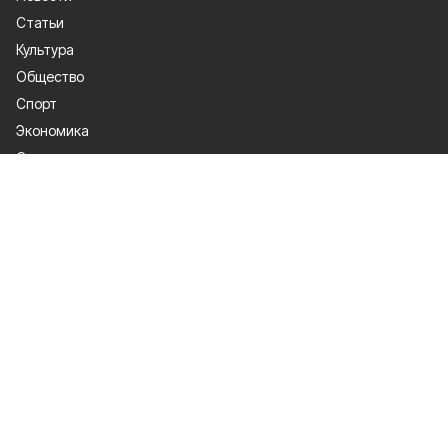
Статьи
Культура
Общество
Спорт
Экономика
Спецпроекты
Политика
Газета
Происшествия
Официальные документы
О проекте
Об издании
Правила использования
Рекламодателям
Политика конфиденциальности