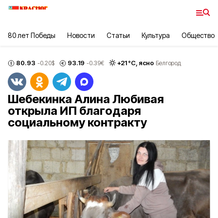
80 лет Победы
Новости
Статьи
Культура
Общество
80.93
93.19
+
21
°С,
ясно
-0.20
$
-0.39
€
Белгород
Шебекинка Алина Любивая
открыла ИП благодаря
социальному контракту