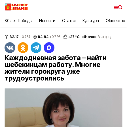
80 лет Победы
Новости
Статьи
Культура
Общество
82.17
94.84
+
27
°С,
облачно
+0.76
$
+0.78
€
Белгород
Каждодневная забота – найти
шебекинцам работу. Многие
жители горокруга уже
трудоустроились