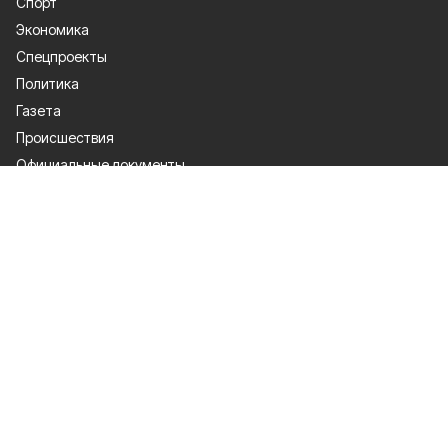
Спорт
Экономика
Спецпроекты
Политика
Газета
Происшествия
Официальные документы
О проекте
Об издании
Правила использования
Рекламодателям
Политика конфиденциальности
Мы в соцсетях
Сетевое издание «Красное знамя 31» зарегистрировано Федеральной