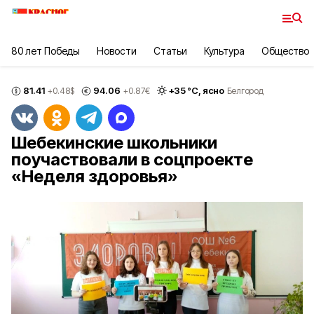
80 лет Победы
Новости
Статьи
Культура
Общество
81.41
94.06
+
35
°С,
ясно
+0.48
$
+0.87
€
Белгород
Шебекинские школьники
поучаствовали в соцпроекте
«Неделя здоровья»