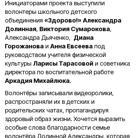
Инициаторами проекта выступили
волонтеры школьного детского
объединения
«Здорово!»
Александра
Долинная
,
Виктория Сумарокова
,
Александра Дьяченко,
Диана
Горожанова
и
Анна Евсеева
под
руководством учителя физической
культуры
Ларисы Тарасовой
и советника
директора по воспитательной работе
Аркадия Михайлюка
.
Волонтёры записывали видеоролики,
распространяли их в детских и
родительских чатах, пропагандируя
здоровый образ жизни. Хочется выразить
особые слова благодарности семье
волонтёра Долинной Александры, которая