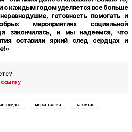
ми с каждым годом уделяется все больше
 неравнодушие, готовность помогать и
брых мероприятиях социальной
да закончилась, и мы надеемся, что
ятия оставили яркий след сердцах и
е!»
сте?
ссылку
 инвалидов
мероптиятия
чаепитие