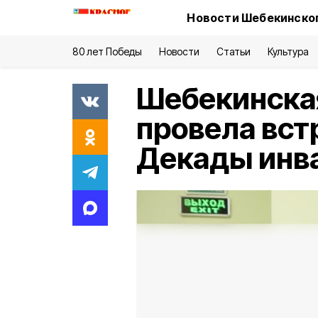
Новости Шебекинског
80 лет Победы
Новости
Статьи
Культура
Шебекинска
провела вст
Декады инв