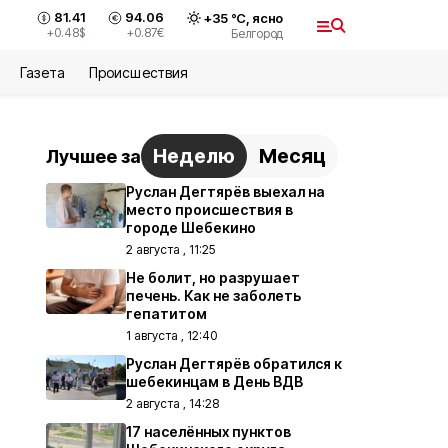
81.41
94.06
+
35
°С,
ясно
+0.48
$
+0.87
€
Белгород
Газета
Происшествия
Неделю
Месяц
Лучшее за
Руслан Дегтярёв выехал на
место происшествия в
городе Шебекино
2 августа , 11:25
Не болит, но разрушает
печень. Как не заболеть
гепатитом
1 августа , 12:40
Руслан Дегтярёв обратился к
шебекинцам в День ВДВ
2 августа , 14:28
17 населённых пунктов