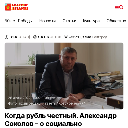
80 лет Победы
Новости
Статьи
Культура
Общество
81.41
94.06
+
25
°С,
ясно
+0.48
$
+0.87
€
Белгород
28 июля 2022, 11:09
Общество
Фото:
архив редакции газеты "Красное знамя"
Когда рубль честный. Александр
Соколов – о социально