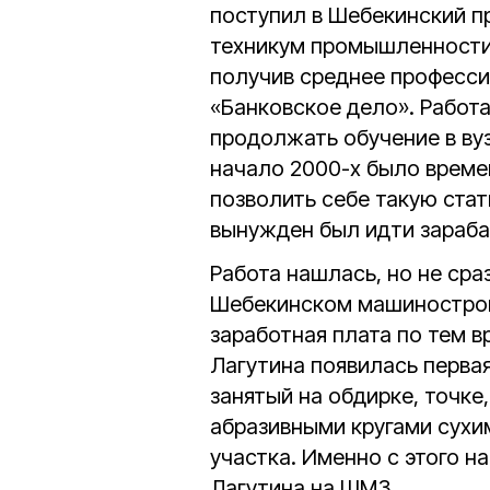
поступил в Шебекинский 
техникум промышленности и
получив среднее професси
«Банковское дело». Работа
продолжать обучение в вуз
начало 2000-х было време
позволить себе такую стат
вынужден был идти зараба
Работа нашлась, но не сраз
Шебекинском машинострои
заработная плата по тем в
Лагутина появилась первая
занятый на обдирке, точке
абразивными кругами сухим
участка. Именно с этого н
Лагутина на ШМЗ.