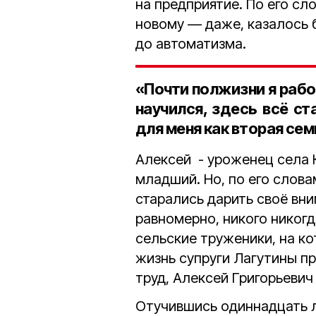
на предприятие. По его сл
новому — даже, казалось 
до автоматизма.
«Почти полжизни я рабо
научился, здесь всё с
для меня как вторая сем
Алексей - уроженец села 
младший. Но, по его слова
старались дарить своё вн
равномерно, никого никогд
сельские труженики, на ко
жизнь супруги Лагутины пр
труд, Алексей Григорьевич
Отучившись одиннадцать л