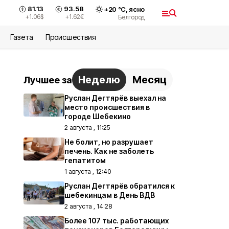
81.13
93.58
+
20
°С,
ясно
+1.06
$
+1.62
€
Белгород
Газета
Происшествия
Неделю
Месяц
Лучшее за
Руслан Дегтярёв выехал на
место происшествия в
городе Шебекино
2 августа , 11:25
Не болит, но разрушает
печень. Как не заболеть
гепатитом
1 августа , 12:40
Руслан Дегтярёв обратился к
шебекинцам в День ВДВ
2 августа , 14:28
Более 107 тыс. работающих