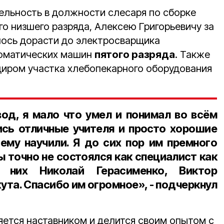
ельность в должности слесаря по сборке
о низшего разряда, Алексею Григорьевичу за
ось дорасти до электросварщика
томатических машин
пятого разряда
. Также
адиром участка хлебопекарного оборудования
вод, я мало что умел и понимал во всём
лись отличные учителя и просто хорошие
ему научили. Я до сих пор им премного
ы точно не состоялся как специалист как
и них Николай Герасименко, Виктор
та. Спасибо им огромное», - подчеркнул
яется наставником и делится своим опытом с