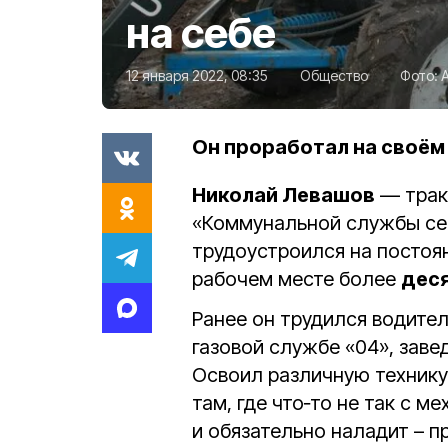
на себе
12 января 2022, 08:35
Общество
Фото:
Он проработал на своём 
Николай Левашов
— трак
«Коммунальной службы сер
трудоустроился на постоя
рабочем месте более
деся
Ранее он трудился водител
газовой службе «04», зав
Освоил различную технику.
там, где что‑то не так с 
и обязательно наладит – п