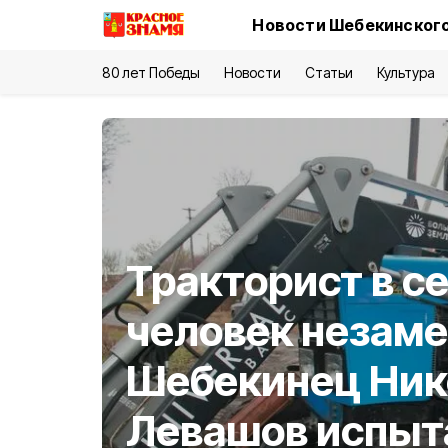
Новости Шебекинского
80 лет Победы
Новости
Статьи
Культура
Тракторист в с
человек незам
Шебекинец Ник
Левашов испыт