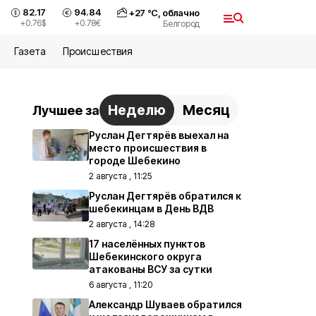
82.17
94.84
+
27
°С,
облачно
+0.76
$
+0.78
€
Белгород
Газета
Происшествия
Неделю
Месяц
Лучшее за
Руслан Дегтярёв выехал на
место происшествия в
городе Шебекино
2 августа , 11:25
Руслан Дегтярёв обратился к
шебекинцам в День ВДВ
2 августа , 14:28
17 населённых пунктов
Шебекинского округа
атакованы ВСУ за сутки
6 августа , 11:20
Александр Шуваев обратился