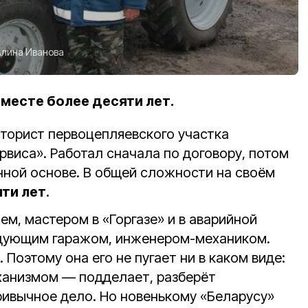
Алина Иванова
месте более десяти лет.
торист первоцепляевского участка
виса». Работал сначала по договору, потом
нной основе. В общей сложности на своём
ти лет
.
ем, мастером в «Горгазе» и в аварийной
едующим гаражом, инженером-механиком.
 Поэтому она его не пугает ни в каком виде:
механизмом — подделает, разберёт
ривычное дело. Но новенькому «Беларусу»