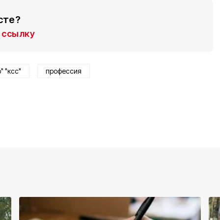
сте?
ссылку
" "ксс"
профессия