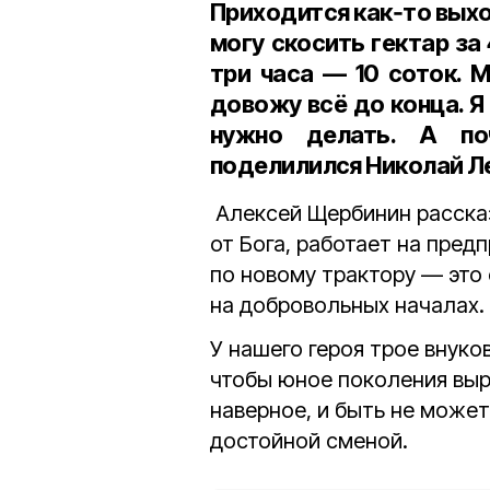
Приходится как‑то выхо
могу скосить гектар за
три часа —
10 соток
. 
довожу всё до конца. Я
нужно делать. А п
поделилился Николай Л
Алексей Щербинин рассказ
от Бога, работает на пред
по новому трактору — это е
на добровольных началах.
У нашего героя трое внуко
чтобы юное поколения выр
наверное, и быть не может
достойной сменой.