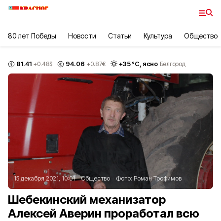
80 лет Победы
Новости
Статьи
Культура
Общество
81.41
94.06
+
35
°С,
ясно
+0.48
$
+0.87
€
Белгород
15 декабря 2021, 10:01
Общество
Фото:
Роман Трофимов
Шебекинский механизатор
Алексей Аверин проработал всю