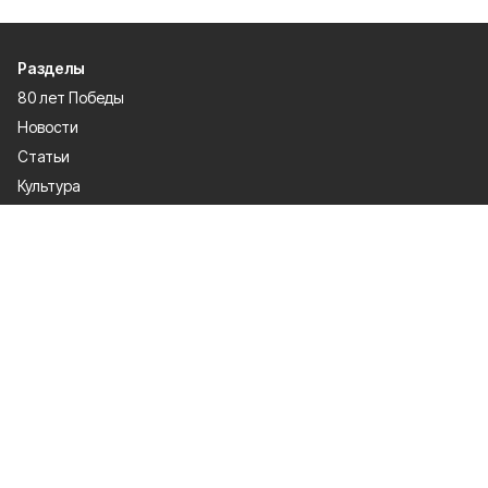
Разделы
80 лет Победы
Новости
Статьи
Культура
Общество
Спорт
Экономика
Спецпроекты
Политика
Газета
Происшествия
Официальные документы
О проекте