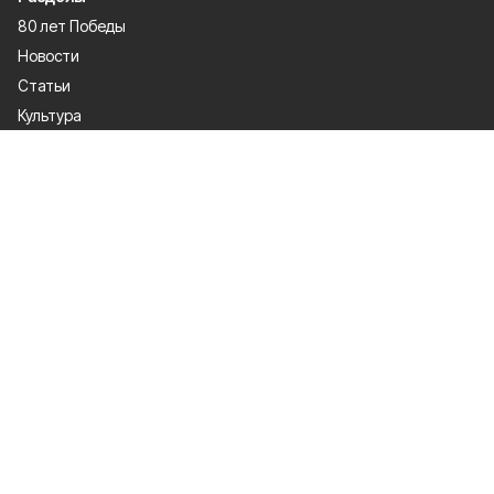
80 лет Победы
Новости
Статьи
Культура
Общество
Спорт
Экономика
Спецпроекты
Политика
Газета
Происшествия
Официальные документы
О проекте
Об издании
Правила использования