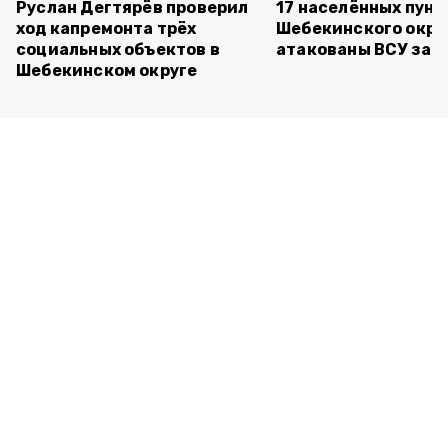
Руслан Дегтярёв проверил
17 населённых пунк
ход капремонта трёх
Шебекинского окру
социальных объектов в
атакованы ВСУ за с
Шебекинском округе