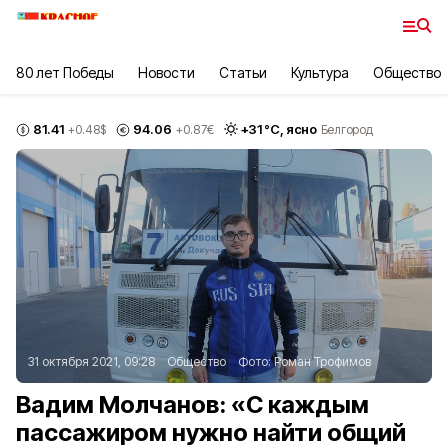
80 лет Победы
Новости
Статьи
Культура
Общество
81.41
94.06
+
31
°С,
ясно
+0.48
$
+0.87
€
Белгород
31 октября 2021, 09:28
Общество
Фото:
Роман Трофимов
Вадим Молчанов: «С каждым
пассажиром нужно найти общий