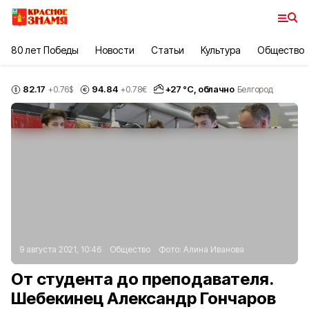
80 лет Победы
Новости
Статьи
Культура
Общество
82.17
94.84
+
27
°С,
облачно
+0.76
$
+0.78
€
Белгород
9 августа 2021, 10:46
Общество
Фото:
Алина Иванова
От студента до преподавателя.
Шебекинец Александр Гончаров