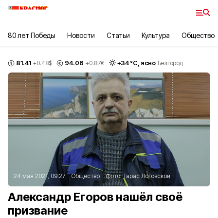
80 лет Победы
Новости
Статьи
Культура
Общество
81.41
94.06
+
34
°С,
ясно
+0.48
$
+0.87
€
Белгород
24 мая 2021, 09:27
Общество
Фото:
Тарас Логовской
Александр Егоров нашёл своё
призвание