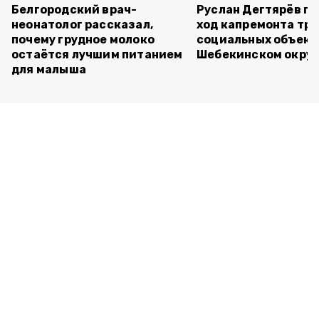
Белгородский врач-
Руслан Дегтярёв п
неонатолог рассказал,
ход капремонта трё
почему грудное молоко
социальных объект
остаётся лучшим питанием
Шебекинском округ
для малыша