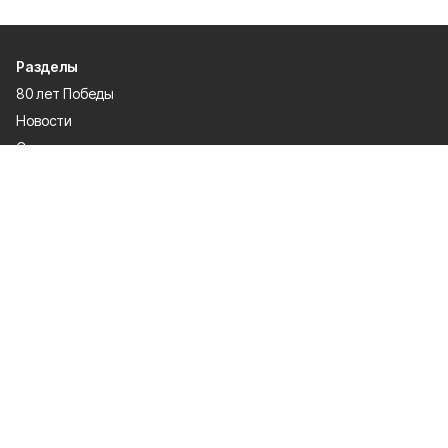
Разделы
80 лет Победы
Новости
Статьи
Культура
Общество
Спорт
Экономика
Спецпроекты
Политика
Газета
Происшествия
Официальные документы
О проекте