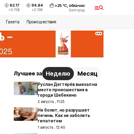
82.17
94.84
+
25
°С,
облачно
+0.76
$
+0.78
€
Белгород
Газета
Происшествия
Неделю
Месяц
Лучшее за
Руслан Дегтярёв выехал на
место происшествия в
городе Шебекино
2 августа , 11:25
Не болит, но разрушает
печень. Как не заболеть
гепатитом
1 августа , 12:40