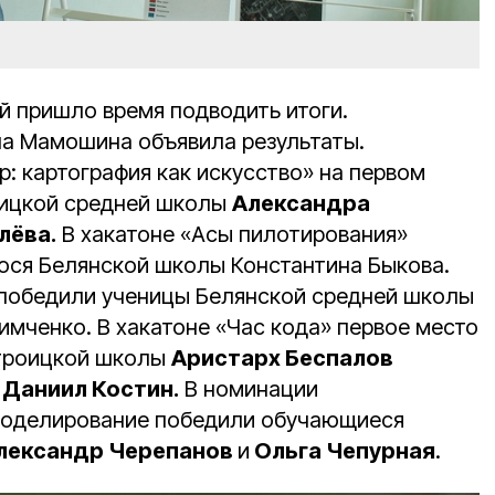
й пришло время подводить итоги.
а Мамошина объявила результаты.
р: картография как искусство» на первом
ицкой средней школы
Александра
лёва.
В хакатоне «Асы пилотирования»
ося Белянской школы Константина Быкова.
 победили ученицы Белянской средней школы
имченко. В хакатоне «Час кода» первое место
троицкой школы
Аристарх Беспалов
Даниил Костин.
В номинации
моделирование победили обучающиеся
лександр Черепанов
и
Ольга Чепурная
.