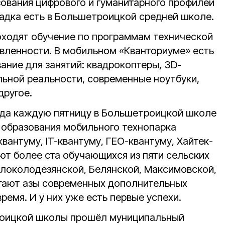
ования цифрового и гуманитарного профилей
щадка есть в Большетроицкой средней школе.
оходят обучение по программам технической
вленности. В мобильном «Кванториуме» есть
ание для занятий: квадрокоптеры, 3D-
льной реальности, современные ноутбуки,
другое.
года каждую пятницу в Большетроицкой школе
 образования мобильного технопарка
вантуму, IT-квантуму, ГЕО-квантуму, Хайтек-
ют более ста обучающихся из пяти сельских
локолодезянской, Белянской, Максимовской,
гают азы современных дополнительных
ремя. И у них уже есть первые успехи.
роицкой школы прошёл муниципальный