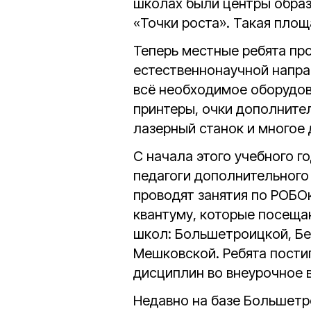
школах были центры образ
«Точки роста». Такая пло
Теперь местные ребята пр
естественнонаучной напра
всё необходимое оборудов
принтеры, очки дополните
лазерный станок и многое 
С начала этого учебного 
педагоги дополнительного
проводят занятия по РОБОк
квантуму, которые посеща
школ: Большетроицкой, Бе
Мешковской. Ребята пости
дисциплин во внеурочное в
Недавно на базе Большет