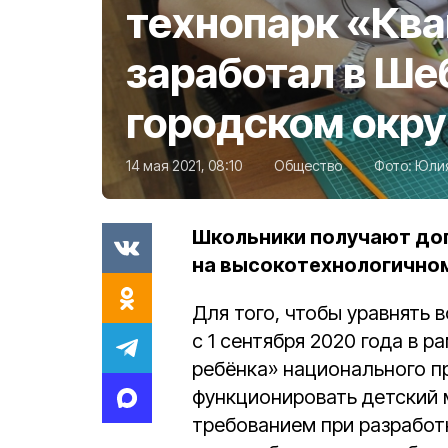
технопарк «Кв
заработал в Ш
городском окру
14 мая 2021, 08:10
Общество
Фото:
Юлия
Школьники получают до
на высокотехнологично
Для того, чтобы уравнять 
с 1 сентября 2020 года в 
ребёнка» национального п
функционировать детский 
требованием при разработк