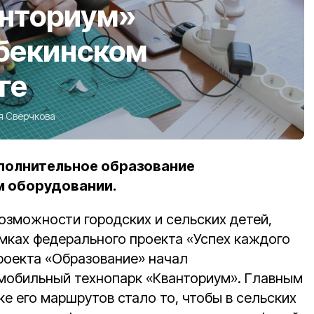
анториум»
ебекинском
ге
 Сверчкова
полнительное образование
м оборудовании.
возможности городских и сельских детей,
рамках федерального проекта «Успех каждого
роекта «Образование» начал
мобильный технопарк «Кванториум». Главным
е его маршрутов стало то, чтобы в сельских