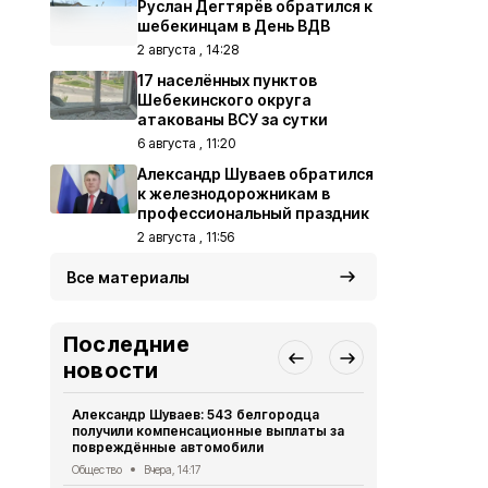
Руслан Дегтярёв обратился к
шебекинцам в День ВДВ
2 августа , 14:28
17 населённых пунктов
Шебекинского округа
атакованы ВСУ за сутки
6 августа , 11:20
Александр Шуваев обратился
к железнодорожникам в
профессиональный праздник
2 августа , 11:56
Все материалы
Последние
новости
Александр Шуваев: 543 белгородца
Газета «Кра
получили компенсационные выплаты за
августа 202
повреждённые автомобили
Газета
Вчера
Общество
Вчера, 14:17
17 населён