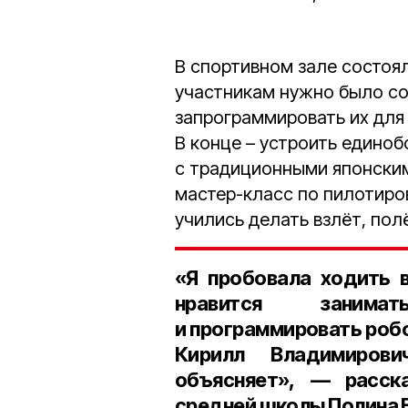
В спортивном зале состоя
участникам нужно было со
запрограммировать их для
В конце – устроить единоб
с традиционными японски
мастер-класс по пилотиро
учились делать взлёт, пол
«Я пробовала ходить 
нравится занимат
и программировать робо
Кирилл Владимирови
объясняет», — расск
средней школы Полина 