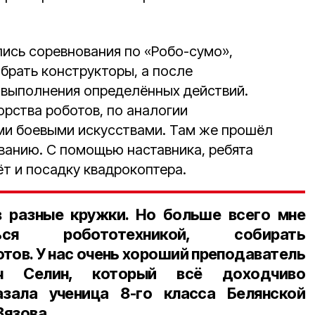
лись соревнования по «Робо-сумо»,
брать конструкторы, а после
 выполнения определённых действий.
орства роботов, по аналогии
ми боевыми искусствами. Там же прошёл
ванию. С помощью наставника, ребята
ёт и посадку квадрокоптера.
в разные кружки. Но больше всего мне
ься робототехникой, собирать
тов. У нас очень хороший преподаватель
ч Селин
, который всё доходчиво
азала
ученица 8-го класса Белянской
Вязова.