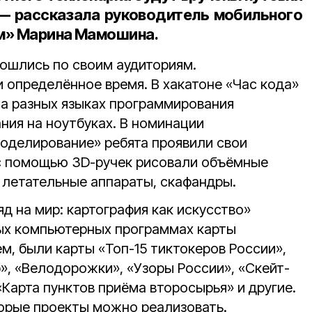
 — рассказала
руководитель мобильного
ум» Марина Мамошина
.
зошлись по своим аудиториям.
 определённое время. В хакатоне «Час кода»
на разных языках программирования
ния на ноутбуках. В номинации
оделирование» ребята проявили свои
 с помощью 3D-ручек рисовали объёмные
, летательные аппараты, скафандры.
яд на мир: картография как искусство»
ых компьютерных программах карты
м, были карты «Топ-15 тиктокеров России»,
», «Велодорожки», «Узоры России», «Скейт-
Карта пунктов приёма второсырья» и другие.
торые проекты можно реализовать.