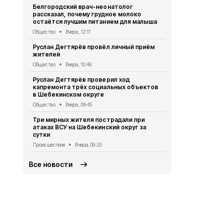
Белгородский врач-неонатолог
округа атак
рассказал, почему грудное молоко
Происшествия
остаётся лучшим питанием для малыша
Александр 
Общество
Вчера, 12:11
встречи с 
Руслан Дегтярёв провёл личный приём
Поддубным
жителей
Общество
6 
Общество
Вчера, 10:46
Руслан Дег
Руслан Дегтярёв проверил ход
сотруднико
капремонта трёх социальных объектов
работу
в Шебекинском округе
Общество
6 
Общество
Вчера, 09:45
Александр 
Три мирных жителя пострадали при
Владимиром
атаках ВСУ на Шебекинский округ за
безопаснос
сутки
приграничь
Происшествия
Вчера, 09:33
Общество
5 
Все новости