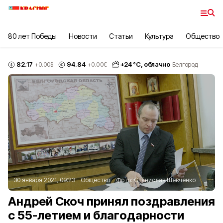
80 лет Победы
Новости
Статьи
Культура
Общество
82.17
94.84
+
24
°С,
облачно
+0.00
$
+0.00
€
Белгород
30 января 2021, 09:23
Общество
Фото:
Станислав Шевченко
Андрей Скоч принял поздравления
с 55-летием и благодарности