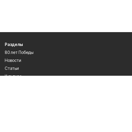
Разделы
80 лет Победы
Новости
Статьи
Культура
Общество
Спорт
Экономика
Спецпроекты
Политика
Газета
Происшествия