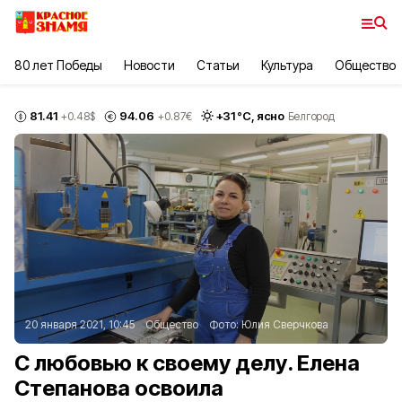
80 лет Победы
Новости
Статьи
Культура
Общество
81.41
94.06
+
31
°С,
ясно
+0.48
$
+0.87
€
Белгород
20 января 2021, 10:45
Общество
Фото:
Юлия Сверчкова
С любовью к своему делу. Елена
Степанова освоила