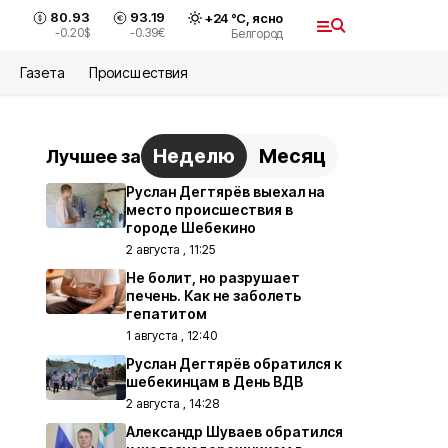
80.93
93.19
+
24
°С,
ясно
-0.20
$
-0.39
€
Белгород
Газета
Происшествия
Неделю
Месяц
Лучшее за
Руслан Дегтярёв выехал на
место происшествия в
городе Шебекино
2 августа , 11:25
Не болит, но разрушает
печень. Как не заболеть
гепатитом
1 августа , 12:40
Руслан Дегтярёв обратился к
шебекинцам в День ВДВ
2 августа , 14:28
Александр Шуваев обратился