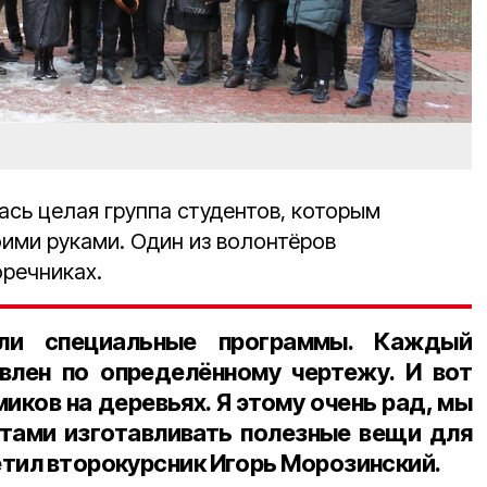
лась целая группа студентов, которым
оими руками. Один из волонтёров
оречниках.
ли специальные программы. Каждый
влен по определённому чертежу. И вот
иков на деревьях. Я этому очень рад, мы
тами изготавливать полезные вещи для
етил
второкурсник Игорь Морозинский
.