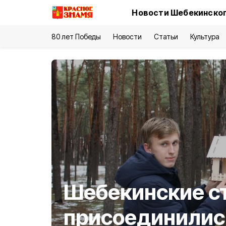
Новости Шебекинског
80 лет Победы
Новости
Статьи
Культура
Шебекинские с
присоединились