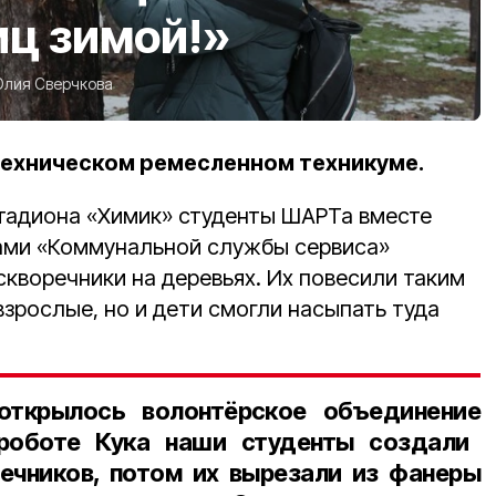
иц зимой!»
лия Сверчкова
ехническом ремесленном техникуме.
стадиона «Химик» студенты ШАРТа вместе
ами «Коммунальной службы сервиса»
скворечники на деревьях. Их повесили таким
взрослые, но и дети смогли насыпать туда
открылось волонтёрское объединение
 роботе Кука наши студенты создали
ечников, потом их вырезали из фанеры