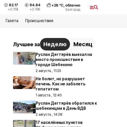
82.17
94.84
+
28
°С,
облачно
+0.76
$
+0.78
€
Белгород
Газета
Происшествия
Неделю
Месяц
Лучшее за
Руслан Дегтярёв выехал на
место происшествия в
городе Шебекино
2 августа , 11:25
Не болит, но разрушает
печень. Как не заболеть
гепатитом
1 августа , 12:40
Руслан Дегтярёв обратился к
шебекинцам в День ВДВ
2 августа , 14:28
17 населённых пунктов