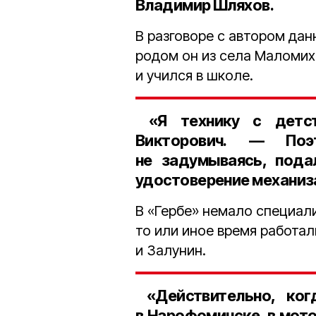
Владимир Шляхов
.
В разговоре с автором дан
родом он из села Маломиха
и учился в школе.
«Я технику с детст
Викторович. — Поэ
не задумываясь, под
удостоверение механиз
В «Гербе» немало специал
то или иное время работа
и Залунин.
«Действительно, ког
в Нарофоминске, в мото