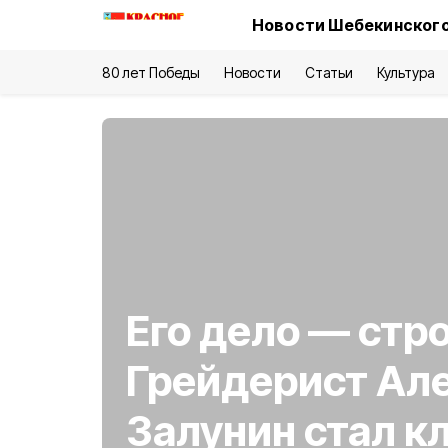
Новости Шебекинского
80 лет Победы
Новости
Статьи
Культура
Его дело — стр
Грейдерист Ал
Залунин стал к