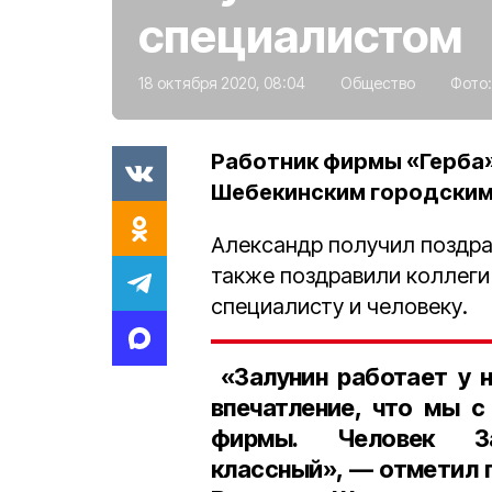
специалистом
18 октября 2020, 08:04
Общество
Фото
Работник фирмы «Герба»
Шебекинским городским
Александр получил поздрав
также поздравили коллеги
специалисту и человеку.
«Залунин работает у н
впечатление, что мы с
фирмы. Человек За
классный», — отметил