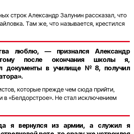
ных строк Александр Залунин рассказал, что
йловка. Там же, что называется, крестился
ва люблю, — признался Александр
тому после окончания школы я,
ал документы в училище №8, получил
атора».
истов, которые прежде чем сюда прийти,
ли в «Белдорстрое». Не стал исключением
да я вернулся из армии, а служил я
стрелковой роте, то сразу же устроился