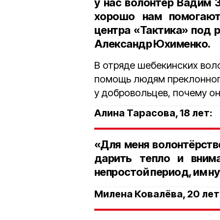
у нас волонтёр Вадим З
хорошо нам помогают 
центра «Тактика» под 
Александр Юхименко.
В отряде шебекинских воло
помощь людям преклонног
у добровольцев, почему о
Алина Тарасова, 18 лет:
«Для меня волонтёрств
дарить тепло и вним
непростой период, им н
Милена Ковалёва, 20 лет