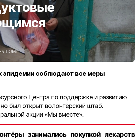
дуктовые
ющимся
ив ШОМП
х эпидемии соблюдают все меры
есурсного Центра по поддержке и развитию
но был открыт волонтёрский штаб.
еральной акции «Мы вместе».
онтёры занимались покупкой лекарств