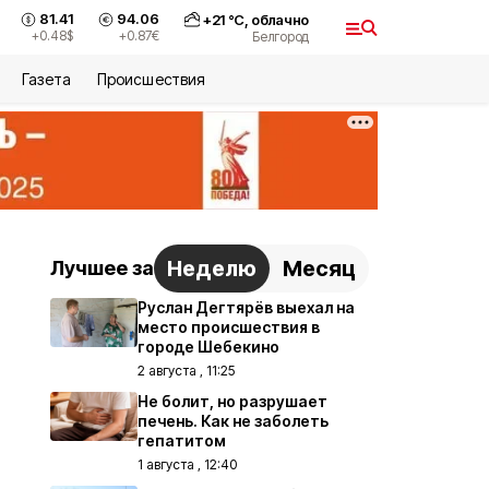
81.41
94.06
+
21
°С,
облачно
+0.48
$
+0.87
€
Белгород
Газета
Происшествия
Неделю
Месяц
Лучшее за
Руслан Дегтярёв выехал на
место происшествия в
городе Шебекино
2 августа , 11:25
Не болит, но разрушает
печень. Как не заболеть
гепатитом
1 августа , 12:40