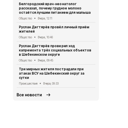
Белгородский врач-неонатолог
округа атак
рассказал, почему грудное молоко
Происшествия
остаётся лучшим питанием для малыша
Александр 
Общество
Вчера, 12:11
встречи с 
Руслан Дегтярёв провёл личный приём
Поддубным
жителей
Общество
6 
Общество
Вчера, 10:46
Руслан Дег
Руслан Дегтярёв проверил ход
сотруднико
капремонта трёх социальных объектов
работу
в Шебекинском округе
Общество
6 
Общество
Вчера, 09:45
Александр 
Три мирных жителя пострадали при
Владимиром
атаках ВСУ на Шебекинский округ за
безопаснос
сутки
приграничь
Происшествия
Вчера, 09:33
Общество
5 
Все новости