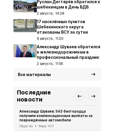
Руслан Дегтярёв обратился к
шебекинцам в День ВДВ
2 августа , 14:28
17 населённых пунктов
Шебекинского округа
атакованы ВСУ за сутки
6 августа , 11:20
Александр Шуваев обратился
к железнодорожникам в
профессиональный праздник
2 августа , 11:56
Все материалы
Последние
новости
Александр Шуваев: 543 белгородца
Газета «Кра
получили компенсационные выплаты за
августа 202
повреждённые автомобили
Газета
Вчера
Общество
Вчера, 14:17
17 населён