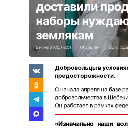
доставили про
наборы нужда
землякам
5 июня 2020, 08:51
Общество
Фото:
Арх
Добровольцы в условия
предосторожности.
С начала апреля на базе р
добровольчества в Шебеки
Он работает в рамках фед
«Изначально наши вол