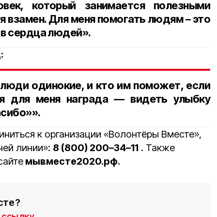
овек, который занимается полезными
я взамен. Для меня помогать людям – это
 в сердца людей».
:
люди одинокие, и кто им поможет, если
я для меня награда — видеть улыбку
асибо»».
иниться к организации «Волонтёры Вместе»,
чей линии»:
8 (800) 200–34–11
. Также
сайте
мывместе2020.рф.
сте?
ссылку