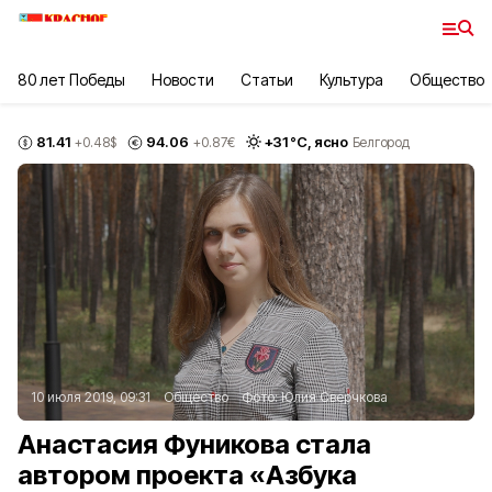
80 лет Победы
Новости
Статьи
Культура
Общество
81.41
94.06
+
31
°С,
ясно
+0.48
$
+0.87
€
Белгород
10 июля 2019, 09:31
Общество
Фото:
Юлия Сверчкова
Анастасия Фуникова стала
автором проекта «Азбука