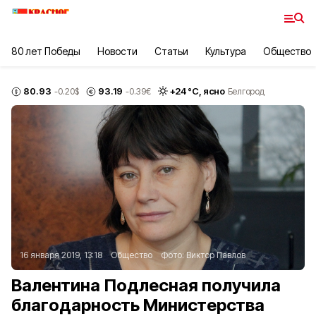
80 лет Победы
Новости
Статьи
Культура
Общество
80.93
93.19
+
24
°С,
ясно
-0.20
$
-0.39
€
Белгород
16 января 2019, 13:18
Общество
Фото:
Виктор Павлов
Валентина Подлесная получила
благодарность Министерства